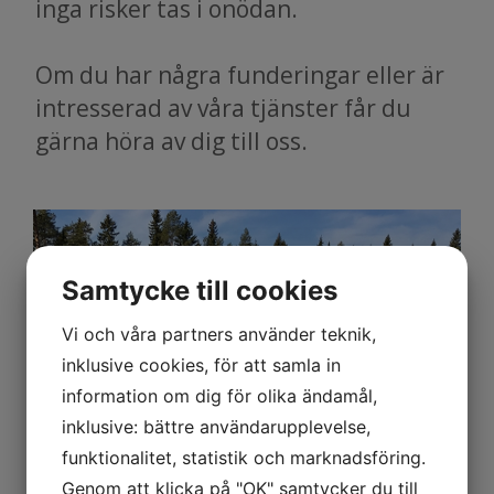
inga risker tas i onödan.
Om du har några funderingar eller är
intresserad av våra tjänster får du
gärna höra av dig till oss.
Samtycke till cookies
Vi och våra partners använder teknik,
inklusive cookies, för att samla in
information om dig för olika ändamål,
inklusive: bättre användarupplevelse,
funktionalitet, statistik och marknadsföring.
Genom att klicka på "OK" samtycker du till