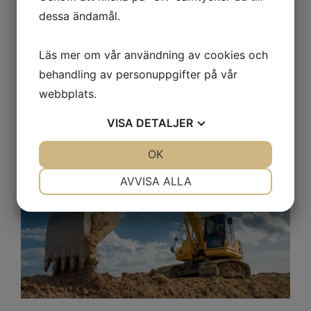
dessa ändamål.
Läs mer om vår användning av cookies och
behandling av personuppgifter på vår
webbplats.
VISA
DETALJER
JA
NEJ
OK
JA
NEJ
NÖDVÄNDIG
INSTÄLLNINGAR
AVVISA ALLA
JA
NEJ
JA
NEJ
MARKNADSFÖRING
STATISTIK